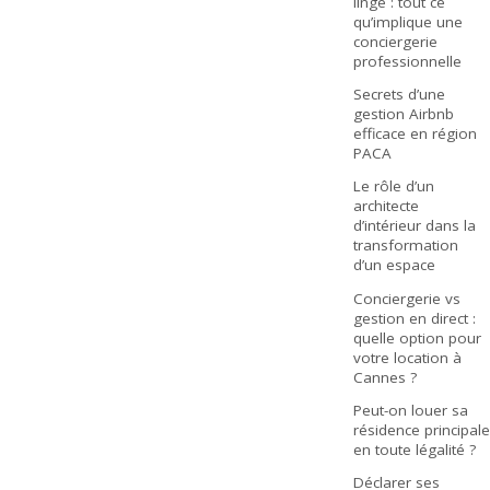
linge : tout ce
qu’implique une
conciergerie
professionnelle
Secrets d’une
gestion Airbnb
efficace en région
PACA
Le rôle d’un
architecte
d’intérieur dans la
transformation
d’un espace
Conciergerie vs
gestion en direct :
quelle option pour
votre location à
Cannes ?
Peut-on louer sa
résidence principale
en toute légalité ?
Déclarer ses