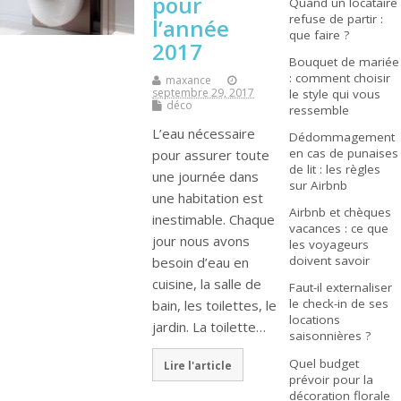
pour
Quand un locataire
refuse de partir :
l’année
que faire ?
2017
Bouquet de mariée
: comment choisir
maxance
septembre 29, 2017
le style qui vous
déco
ressemble
L’eau nécessaire
Dédommagement
en cas de punaises
pour assurer toute
de lit : les règles
une journée dans
sur Airbnb
une habitation est
Airbnb et chèques
inestimable. Chaque
vacances : ce que
jour nous avons
les voyageurs
doivent savoir
besoin d’eau en
cuisine, la salle de
Faut-il externaliser
le check-in de ses
bain, les toilettes, le
locations
jardin. La toilette…
saisonnières ?
Quel budget
Lire l'article
prévoir pour la
décoration florale