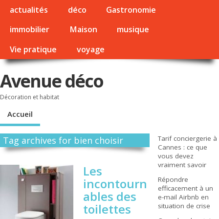
actualités
déco
Gastronomie
immobilier
Maison
musique
Vie pratique
voyage
Avenue déco
Décoration et habitat
Accueil
Tarif conciergerie à
Tag archives for bien choisir
Cannes : ce que
vous devez
vraiment savoir
Les
Répondre
incontourn
efficacement à un
ables des
e-mail Airbnb en
toilettes
situation de crise