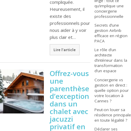
linge : tout ce
compliquée.
qu’implique une
Heureusement, il
conciergerie
existe des
professionnelle
professionnels pour
Secrets d’une
nous aider à y voir
gestion Airbnb
efficace en région
plus clair et…
PACA
Le rôle d’un
Lire l'article
architecte
d’intérieur dans la
transformation
d’un espace
Offrez-vous
une
Conciergerie vs
gestion en direct :
parenthèse
quelle option pour
d’exception
votre location à
Cannes ?
dans un
chalet avec
Peut-on louer sa
résidence principale
jacuzzi
en toute légalité ?
privatif en
Déclarer ses