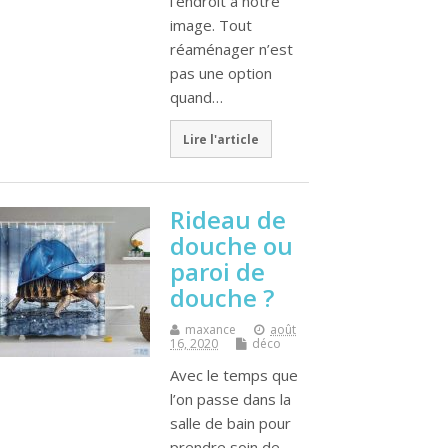
l’endroit à notre
image. Tout
réaménager n’est
pas une option
quand…
Lire l'article
Rideau de
douche ou
paroi de
douche ?
maxance
août
16, 2020
déco
Avec le temps que
l’on passe dans la
salle de bain pour
prendre soin de