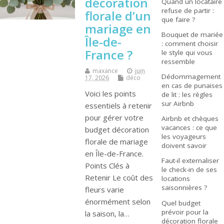
décoration
Quand un locataire
refuse de partir :
florale d’un
que faire ?
mariage en
Bouquet de mariée
Île-de-
: comment choisir
France ?
le style qui vous
ressemble
maxance
juin
Dédommagement
17, 2026
déco
en cas de punaises
Voici les points
de lit : les règles
sur Airbnb
essentiels à retenir
pour gérer votre
Airbnb et chèques
vacances : ce que
budget décoration
les voyageurs
florale de mariage
doivent savoir
en Île-de-France.
Faut-il externaliser
Points Clés à
le check-in de ses
Retenir Le coût des
locations
saisonnières ?
fleurs varie
énormément selon
Quel budget
prévoir pour la
la saison, la…
décoration florale