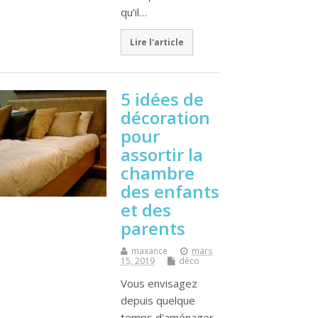
qu’il…
Lire l'article
5 idées de
décoration
pour
assortir la
chambre
des enfants
et des
parents
maxance
mars
15, 2019
déco
Vous envisagez
depuis quelque
temps d’aménager