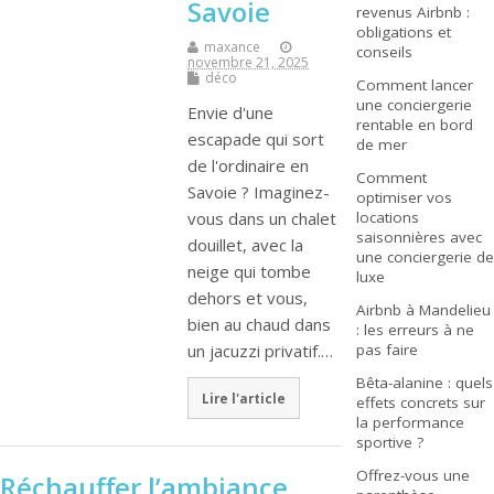
Savoie
revenus Airbnb :
obligations et
maxance
conseils
novembre 21, 2025
déco
Comment lancer
une conciergerie
Envie d'une
rentable en bord
escapade qui sort
de mer
de l'ordinaire en
Comment
Savoie ? Imaginez-
optimiser vos
vous dans un chalet
locations
saisonnières avec
douillet, avec la
une conciergerie de
neige qui tombe
luxe
dehors et vous,
Airbnb à Mandelieu
bien au chaud dans
: les erreurs à ne
un jacuzzi privatif.…
pas faire
Bêta-alanine : quels
Lire l'article
effets concrets sur
la performance
sportive ?
Offrez-vous une
Réchauffer l’ambiance