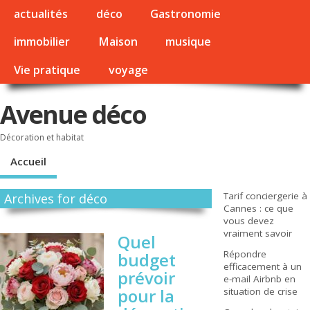
actualités
déco
Gastronomie
immobilier
Maison
musique
Vie pratique
voyage
Avenue déco
Décoration et habitat
Accueil
Tarif conciergerie à
Archives for déco
Cannes : ce que
vous devez
vraiment savoir
Quel
Répondre
budget
efficacement à un
prévoir
e-mail Airbnb en
pour la
situation de crise