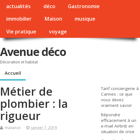
actualités
déco
Gastronomie
immobilier
Maison
musique
Vie pratique
voyage
Avenue déco
Décoration et habitat
Accueil
Métier de
Tarif conciergerie à
Cannes : ce que
plombier : la
vous devez
vraiment savoir
rigueur
Répondre
efficacement à un
e-mail Airbnb en
maxance
janvier 7, 2019
situation de crise