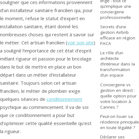
linge : tout ce
souligner que ces informations proviennent
qu’implique une
d’un installateur sanitaire francilien qui, pour
conciergerie
professionnelle
le moment, refuse le statut d’expert en
installation sanitaire, étant donné les
Secrets d’une
gestion Airbnb
nombreuses choses qui restent à savoir sur
efficace en région
le métier. Cet artisan francilien (
voir son site
)
PACA
a souligné l’importance de cet état d’esprit
Le rôle d’un
mêlant rigueur et passion pour le bricolage
architecte
d’intérieur dans la
dans le but de mettre en place un bon
transformation
départ dans un métier d’installateur
d’un espace
sanitaire. Toujours selon cet artisan
Conciergerie vs
gestion en direct :
francilien, le métier de plombier exige
quelle option pour
quelques séances de
conditionnement
votre location à
psychique au commencement. Il va de soi
Cannes ?
que ce conditionnement a pour but
Peut-on louer sa
résidence principale
d’optimiser cette qualité essentielle qu’est
en toute légalité ?
la rigueur.
Déclarer ses