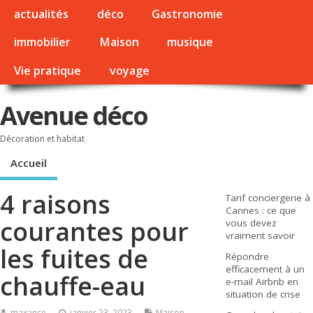
actualités
déco
Gastronomie
immobilier
Maison
musique
Vie pratique
voyage
Avenue déco
Décoration et habitat
Accueil
4 raisons
Tarif conciergerie à
Cannes : ce que
courantes pour
vous devez
vraiment savoir
les fuites de
Répondre
efficacement à un
chauffe-eau
e-mail Airbnb en
situation de crise
maxance
janvier 23, 2023
Maison