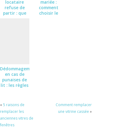
locataire
mariée :
refuse de
comment
partir : que
choisir le
faire ?
style qui vous
ressemble
Dédommagement
en cas de
punaises de
lit : les règles
sur Airbnb
«
5 raisons de
Comment remplacer
remplacer les
une vitrine cassée
»
anciennes vitres de
fenêtres