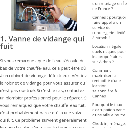
d’un mariage en Île-
de-France ?
Cannes : pourquoi
faire appel à un
service de
conciergerie dédié
1. Vanne de vidange qui
à Airbnb ?
fuit
Location illégale :
quels risques pour
les propriétaires
Si vous remarquez que de l’eau s’écoule du
sur Airbnb ?
bas de votre chauffe-eau, cela peut être dû
Comment
à un robinet de vidange défectueux. Vérifiez
maximiser la
rentabilité d’une
le robinet de vidange pour vous assurer qu’il
location
n’est pas obstrué. Si c’est le cas, contactez
saisonnière à
Cannes
un plombier professionnel pour le réparer. Si
Pourquoi le taux
vous remarquez que votre chauffe-eau fuit,
d’occupation varie
c’est probablement parce qu’il a une valve
d’une ville à l’autre
qui fuit. Ce problème survient généralement
Check-in, ménage,
lorsque la valve s’use avec le temps, ce qui