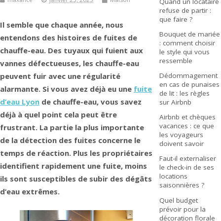
Quand un locataire
refuse de partir :
que faire ?
Il semble que chaque année, nous
Bouquet de mariée
entendons des histoires de fuites de
: comment choisir
chauffe-eau. Des tuyaux qui fuient aux
le style qui vous
ressemble
vannes défectueuses, les chauffe-eau
Dédommagement
peuvent fuir avec une régularité
en cas de punaises
alarmante. Si vous avez déjà eu une
fuite
de lit : les règles
d’eau Lyon
de chauffe-eau, vous savez
sur Airbnb
déjà à quel point cela peut être
Airbnb et chèques
vacances : ce que
frustrant. La partie la plus importante
les voyageurs
de la détection des fuites concerne le
doivent savoir
temps de réaction. Plus les propriétaires
Faut-il externaliser
identifient rapidement une fuite, moins
le check-in de ses
locations
ils sont susceptibles de subir des dégâts
saisonnières ?
d’eau extrêmes.
Quel budget
prévoir pour la
décoration florale