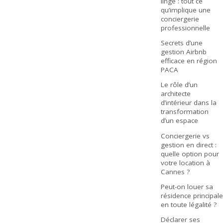
linge : tout ce
qu’implique une
conciergerie
professionnelle
Secrets d’une
gestion Airbnb
efficace en région
PACA
Le rôle d’un
architecte
d’intérieur dans la
transformation
d’un espace
Conciergerie vs
gestion en direct :
quelle option pour
votre location à
Cannes ?
Peut-on louer sa
résidence principale
en toute légalité ?
Déclarer ses