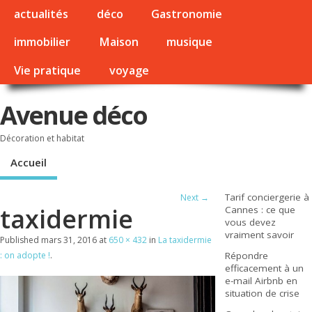
actualités
déco
Gastronomie
immobilier
Maison
musique
Vie pratique
voyage
Avenue déco
Décoration et habitat
Accueil
Tarif conciergerie à
Next →
taxidermie
Cannes : ce que
vous devez
vraiment savoir
Published
mars 31, 2016
at
650 × 432
in
La taxidermie
: on adopte !
.
Répondre
efficacement à un
e-mail Airbnb en
situation de crise