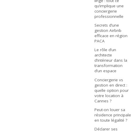
linge : tout ce
qu’implique une
conciergerie
professionnelle
Secrets d’une
gestion Airbnb
efficace en région
PACA
Le rôle d’un
architecte
d’intérieur dans la
transformation
d’un espace
Conciergerie vs
gestion en direct :
quelle option pour
votre location à
Cannes ?
Peut-on louer sa
résidence principale
en toute légalité ?
Déclarer ses