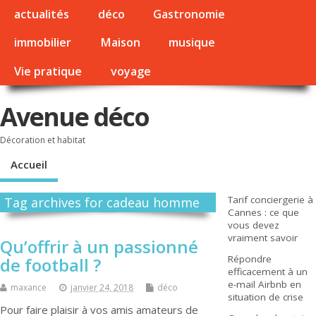
actualités
déco
Gastronomie
immobilier
Maison
musique
Vie pratique
voyage
Avenue déco
Décoration et habitat
Accueil
Tarif conciergerie à
Tag archives for cadeau homme
Cannes : ce que
vous devez
vraiment savoir
Qu’offrir à un passionné
Répondre
de football ?
efficacement à un
e-mail Airbnb en
maxance
janvier 24, 2018
déco
situation de crise
Pour faire plaisir à vos amis amateurs de