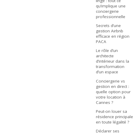
linge : tout ce
qu’implique une
conciergerie
professionnelle
Secrets d’une
gestion Airbnb
efficace en région
PACA
Le rôle d’un
architecte
d’intérieur dans la
transformation
d’un espace
Conciergerie vs
gestion en direct :
quelle option pour
votre location à
Cannes ?
Peut-on louer sa
résidence principale
en toute légalité ?
Déclarer ses