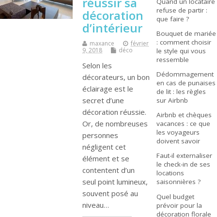
réussir sa
Quand un locataire
refuse de partir :
décoration
que faire ?
d’intérieur
Bouquet de mariée
: comment choisir
maxance
février
9, 2018
déco
le style qui vous
ressemble
Selon les
Dédommagement
décorateurs, un bon
en cas de punaises
éclairage est le
de lit : les règles
secret d’une
sur Airbnb
décoration réussie.
Airbnb et chèques
Or, de nombreuses
vacances : ce que
les voyageurs
personnes
doivent savoir
négligent cet
Faut-il externaliser
élément et se
le check-in de ses
contentent d’un
locations
seul point lumineux,
saisonnières ?
souvent posé au
Quel budget
niveau…
prévoir pour la
décoration florale