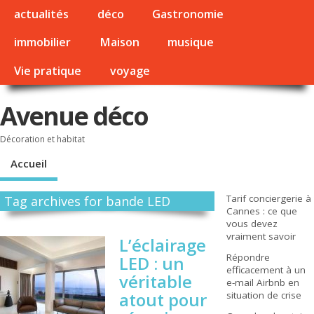
actualités
déco
Gastronomie
immobilier
Maison
musique
Vie pratique
voyage
Avenue déco
Décoration et habitat
Accueil
Tarif conciergerie à
Tag archives for bande LED
Cannes : ce que
vous devez
vraiment savoir
L’éclairage
Répondre
LED : un
efficacement à un
véritable
e-mail Airbnb en
atout pour
situation de crise