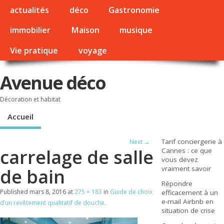
actualités
déco
Gastronomie
immobilier
Maison
musique
Vie pratique
voyage
Avenue déco
Décoration et habitat
Accueil
Tarif conciergerie à
Next →
carrelage de salle
Cannes : ce que
vous devez
vraiment savoir
de bain
Répondre
Published
mars 8, 2016
at
275 × 183
in
Guide de choix
efficacement à un
e-mail Airbnb en
d’un revêtement qualitatif de douche
.
situation de crise