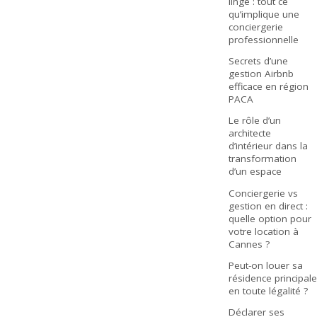
linge : tout ce
qu’implique une
conciergerie
professionnelle
Secrets d’une
gestion Airbnb
efficace en région
PACA
Le rôle d’un
architecte
d’intérieur dans la
transformation
d’un espace
Conciergerie vs
gestion en direct :
quelle option pour
votre location à
Cannes ?
Peut-on louer sa
résidence principale
en toute légalité ?
Déclarer ses