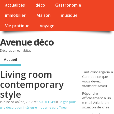
actualités
déco
Gastronomie
immobilier
Maison
musique
Vie pratique
voyage
Avenue déco
Décoration et habitat
Accueil
Living room
Tarif conciergerie à
Cannes : ce que
contemporary
vous devez
vraiment savoir
style
Répondre
efficacement à un
Published
août 8, 2017
at
1500 × 1149
in
Le gris pour
e-mail Airbnb en
situation de crise
une décoration intérieure moderne et raffinée
.