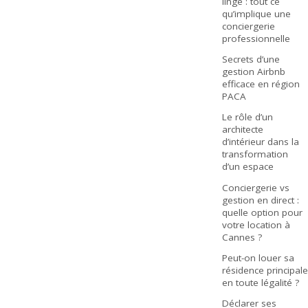
linge : tout ce
qu’implique une
conciergerie
professionnelle
Secrets d’une
gestion Airbnb
efficace en région
PACA
Le rôle d’un
architecte
d’intérieur dans la
transformation
d’un espace
Conciergerie vs
gestion en direct :
quelle option pour
votre location à
Cannes ?
Peut-on louer sa
résidence principale
en toute légalité ?
Déclarer ses