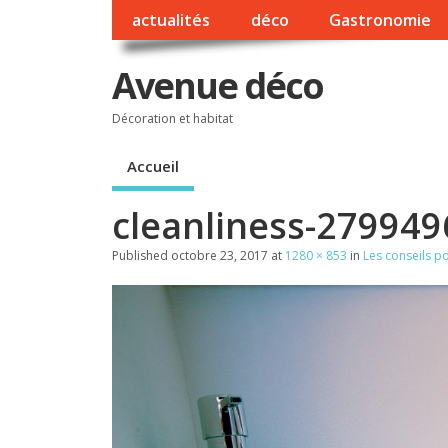
actualités
déco
Gastronomie
Avenue déco
Décoration et habitat
Accueil
cleanliness-27994
Published
octobre 23, 2017
at
1280 × 853
in
Les conseils p