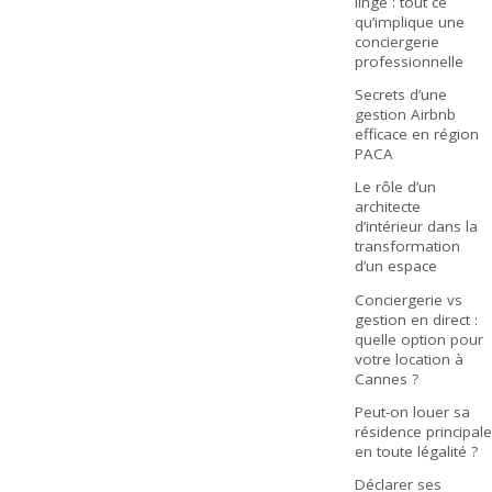
linge : tout ce
qu’implique une
conciergerie
professionnelle
Secrets d’une
gestion Airbnb
efficace en région
PACA
Le rôle d’un
architecte
d’intérieur dans la
transformation
d’un espace
Conciergerie vs
gestion en direct :
quelle option pour
votre location à
Cannes ?
Peut-on louer sa
résidence principale
en toute légalité ?
Déclarer ses