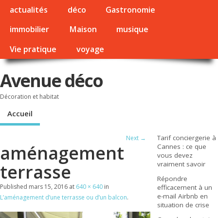
actualités
déco
Gastronomie
immobilier
Maison
musique
Vie pratique
voyage
Avenue déco
Décoration et habitat
Accueil
Tarif conciergerie à
Next →
aménagement
Cannes : ce que
vous devez
vraiment savoir
terrasse
Répondre
Published
mars 15, 2016
at
640 × 640
in
efficacement à un
e-mail Airbnb en
L’aménagement d’une terrasse ou d’un balcon
.
situation de crise