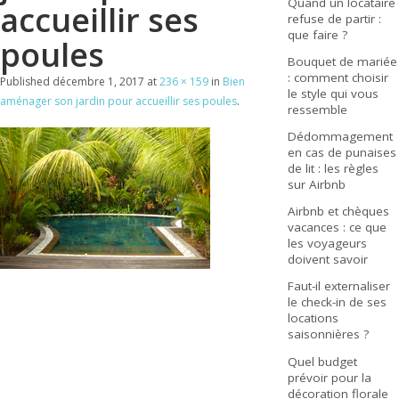
Quand un locataire
accueillir ses
refuse de partir :
que faire ?
poules
Bouquet de mariée
: comment choisir
Published
décembre 1, 2017
at
236 × 159
in
Bien
le style qui vous
aménager son jardin pour accueillir ses poules
.
ressemble
Dédommagement
en cas de punaises
de lit : les règles
sur Airbnb
Airbnb et chèques
vacances : ce que
les voyageurs
doivent savoir
Faut-il externaliser
le check-in de ses
locations
saisonnières ?
Quel budget
prévoir pour la
décoration florale