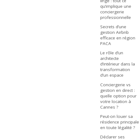
linge : tout ce
qu’implique une
conciergerie
professionnelle
Secrets d’une
gestion Airbnb
efficace en région
PACA
Le rôle d’un
architecte
d’intérieur dans la
transformation
d’un espace
Conciergerie vs
gestion en direct :
quelle option pour
votre location à
Cannes ?
Peut-on louer sa
résidence principale
en toute légalité ?
Déclarer ses