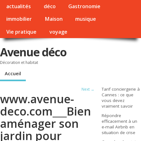
actualités
déco
Gastronomie
immobilier
Maison
musique
Vie pratique
voyage
Avenue déco
Décoration et habitat
Accueil
Tarif conciergerie à
Next →
www.avenue-
Cannes : ce que
vous devez
vraiment savoir
deco.com___Bien
Répondre
aménager son
efficacement à un
e-mail Airbnb en
jardin pour
situation de crise