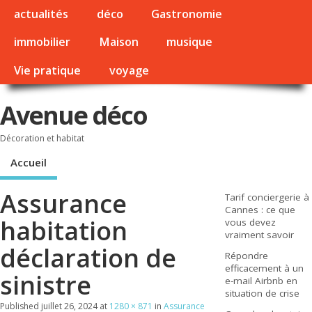
actualités
déco
Gastronomie
immobilier
Maison
musique
Vie pratique
voyage
Avenue déco
Décoration et habitat
Accueil
Assurance
Tarif conciergerie à
Cannes : ce que
habitation
vous devez
vraiment savoir
déclaration de
Répondre
efficacement à un
sinistre
e-mail Airbnb en
situation de crise
Published
juillet 26, 2024
at
1280 × 871
in
Assurance