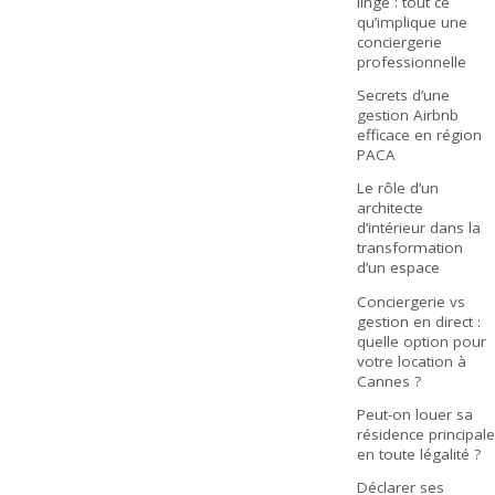
linge : tout ce
qu’implique une
conciergerie
professionnelle
Secrets d’une
gestion Airbnb
efficace en région
PACA
Le rôle d’un
architecte
d’intérieur dans la
transformation
d’un espace
Conciergerie vs
gestion en direct :
quelle option pour
votre location à
Cannes ?
Peut-on louer sa
résidence principale
en toute légalité ?
Déclarer ses