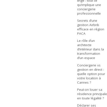
linge : tout ce
qu’implique une
conciergerie
professionnelle
Secrets d’une
gestion Airbnb
efficace en région
PACA
Le rôle d’un
architecte
d’intérieur dans la
transformation
d’un espace
Conciergerie vs
gestion en direct :
quelle option pour
votre location à
Cannes ?
Peut-on louer sa
résidence principale
en toute légalité ?
Déclarer ses