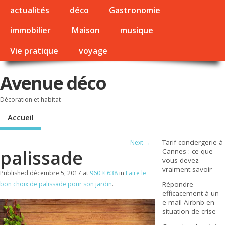
actualités
déco
Gastronomie
immobilier
Maison
musique
Vie pratique
voyage
Avenue déco
Décoration et habitat
Accueil
Tarif conciergerie à
Next →
palissade
Cannes : ce que
vous devez
vraiment savoir
Published
décembre 5, 2017
at
960 × 638
in
Faire le
bon choix de palissade pour son jardin
.
Répondre
efficacement à un
e-mail Airbnb en
situation de crise